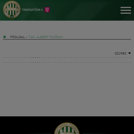
FŐOLDAL
»
TAG: ALBERT FLÓRIÁN
SZŰRÉS
Jegyek
FM YouTube +
Hírek