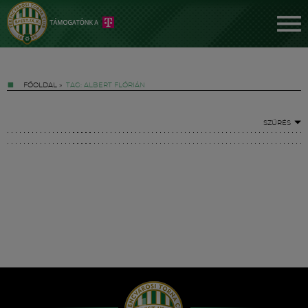
FŐOLDAL
»
TAG: ALBERT FLÓRIÁN
SZŰRÉS
Jegyek
FM YouTube +
Hírek