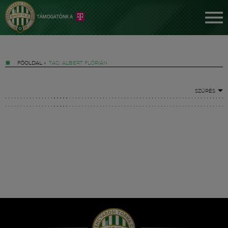
FŐOLDAL
»
TAG: ALBERT FLÓRIÁN
SZŰRÉS
Jegyek
FM YouTube +
Hírek