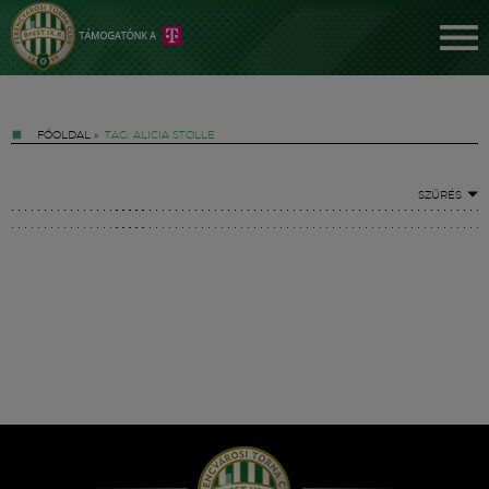
FŐOLDAL
»
TAG: ALICIA STOLLE
SZŰRÉS
Jegyek
FM YouTube +
Hírek