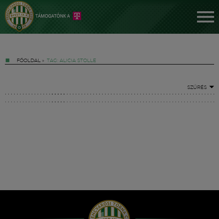
FŐOLDAL
»
TAG: ALICIA STOLLE
SZŰRÉS
Jegyek
FM YouTube +
Hírek