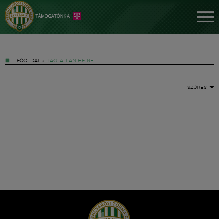
FŐOLDAL
»
TAG: ALLAN HEINE
SZŰRÉS
Jegyek
FM YouTube +
Hírek