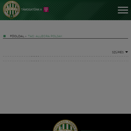
FŐOLDAL
»
TAG: ALLEGRA POLJAK
SZŰRÉS
Jegyek
FM YouTube +
Hírek