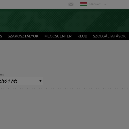
MAGYAR
S
SZAKOSZTÁLYOK
MECCSCENTER
KLUB
SZOLGÁLTATÁSOK
UM
olsó 1 hét