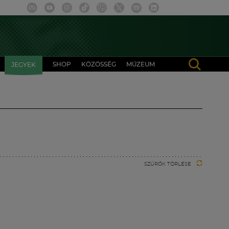
SHOP
KÖZÖSSÉG
MÚZEUM
JEGYEK
SZŰRŐK TÖRLÉSE