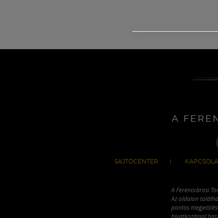
A FERE
SAJTÓCENTER
KAPCSOLA
A Ferencvárosi To
Az oldalon találha
pontos megjelölésé
hivatkozással has