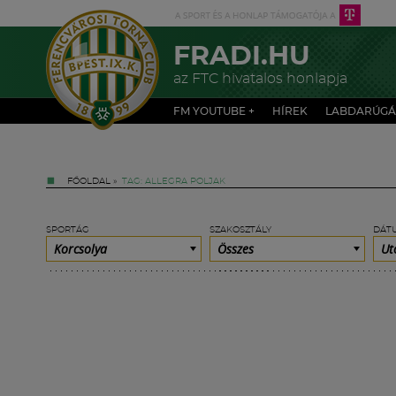
FRADI.HU
az FTC hivatalos honlapja
FM YOUTUBE +
HÍREK
LABDARÚGÁ
FŐOLDAL
»
TAG: ALLEGRA POLJAK
SPORTÁG
SZAKOSZTÁLY
DÁT
Korcsolya
Összes
Ut