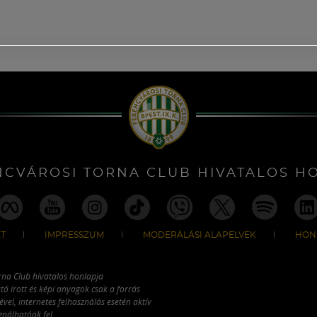
NCVÁROSI TORNA CLUB HIVATALOS H
T
IMPRESSZUM
MODERÁLÁSI ALAPELVEK
HON
rna Club hivatalos honlapja
tó írott és képi anyagok csak a forrás
vel, internetes felhasználás esetén aktív
ználhatóak fel.