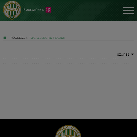
FŐOLDAL
»
TAG: ALLEGRA POLJAK
SZŰRÉS
Jegyek
FM YouTube +
Hírek