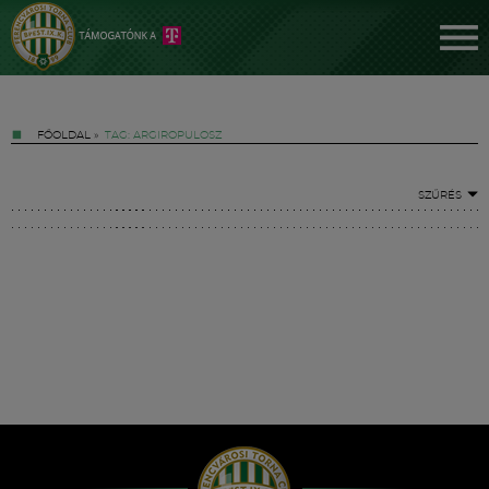
FŐOLDAL
»
TAG: ARGIROPULOSZ
SZŰRÉS
Jegyek
FM YouTube +
Hírek