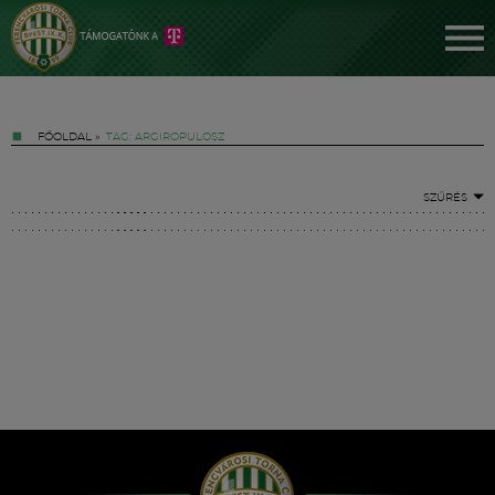
FŐOLDAL
»
TAG: ARGIROPULOSZ
SZŰRÉS
Jegyek
FM YouTube +
Hírek