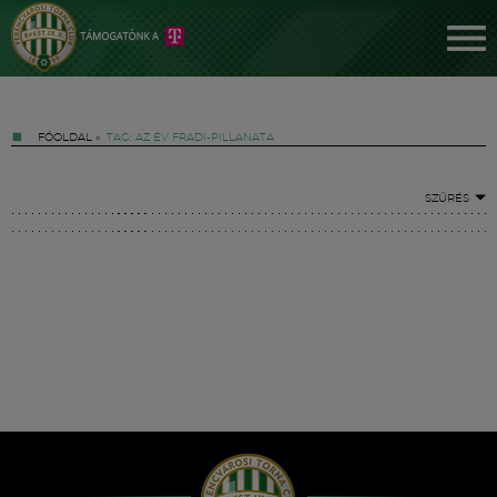
FŐOLDAL
»
TAG: AZ ÉV FRADI-PILLANATA
SZŰRÉS
Jegyek
FM YouTube +
Hírek