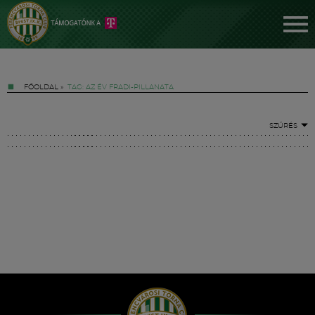
FŐOLDAL
»
TAG: AZ ÉV FRADI-PILLANATA
SZŰRÉS
Jegyek
FM YouTube +
Hírek