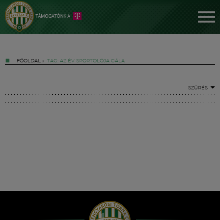
FŐOLDAL
»
TAG: AZ ÉV SPORTOLÓJA GÁLA
SZŰRÉS
Jegyek
FM YouTube +
Hírek