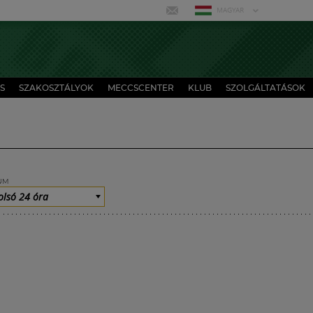
MAGYAR
S
SZAKOSZTÁLYOK
MECCSCENTER
KLUB
SZOLGÁLTATÁSOK
UM
olsó 24 óra