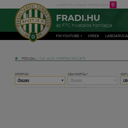
FRADI.HU
az FTC hivatalos honlapja
FM YOUTUBE +
HÍREK
LABDARÚGÁ
FŐOLDAL
»
TAG: AZ ÉV SPORTEGYESÜLETE
SPORTÁG
SZAKOSZTÁLY
DÁT
Összes
Összes
Ut