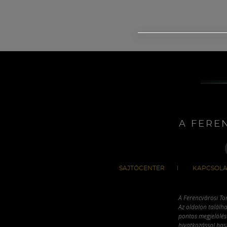
A FERE
SAJTÓCENTER
KAPCSOLA
A Ferencvárosi To
Az oldalon találha
pontos megjelölésé
hivatkozással has