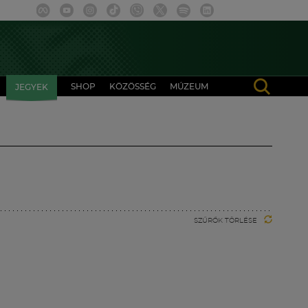
SHOP
KÖZÖSSÉG
MÚZEUM
JEGYEK
SZŰRŐK TÖRLÉSE