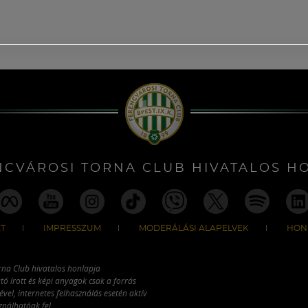
NCVÁROSI TORNA CLUB HIVATALOS H
T
IMPRESSZUM
MODERÁLÁSI ALAPELVEK
HON
rna Club hivatalos honlapja
tó írott és képi anyagok csak a forrás
vel, internetes felhasználás esetén aktív
ználhatóak fel.