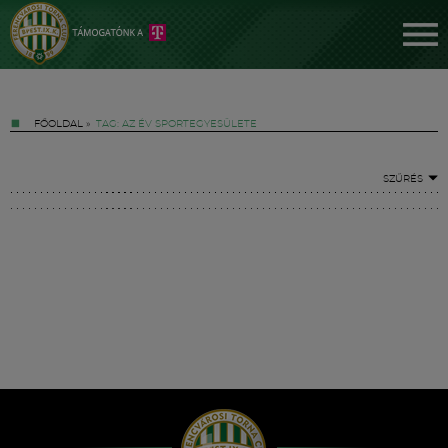
FŐOLDAL
»
TAG: AZ ÉV SPORTEGYESÜLETE
SZŰRÉS
Jegyek
FM YouTube +
Hírek