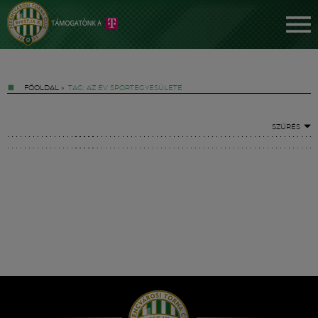
FŐOLDAL
»
TAG: AZ ÉV SPORTEGYESÜLETE
SZŰRÉS
Jegyek
FM YouTube +
Hírek