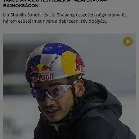
TAROLTAK A LIU TESTVÉREK A HAZAI EURÓPA-
BAJNOKSÁGON!
Liu Shaolin Sándor és Liu Shaoang összesen négy arany- és
három ezüstérmet nyert a debreceni rövidpályás...