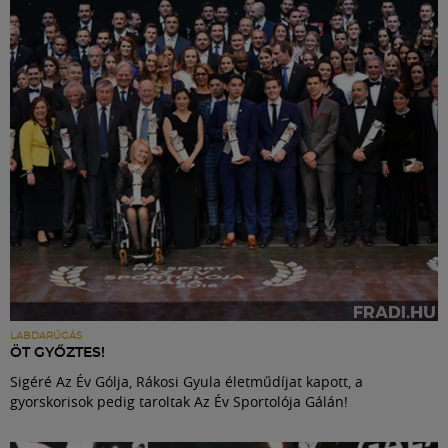
Labdarúgás
Szakosztályok
Meccscenter
Klub
Szolgáltatások
Shop
LABDARÚGÁS
ÖT GYŐZTES!
Sigéré Az Év Gólja, Rákosi Gyula életműdíjat kapott, a
Közösség
gyorskorisok pedig taroltak Az Év Sportolója Gálán!