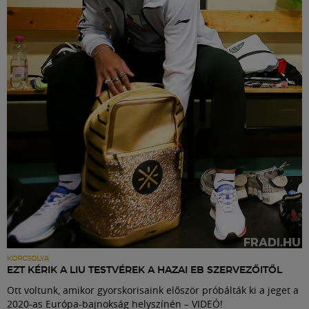
KORCSOLYA
EZT KÉRIK A LIU TESTVÉREK A HAZAI EB SZERVEZŐITŐL
Ott voltunk, amikor gyorskorisaink először próbálták ki a jeget a
2020-as Európa-bajnokság helyszínén – VIDEÓ!