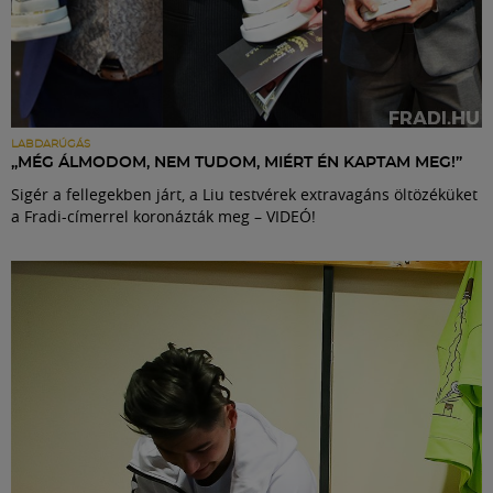
LABDARÚGÁS
„MÉG ÁLMODOM, NEM TUDOM, MIÉRT ÉN KAPTAM MEG!”
Sigér a fellegekben járt, a Liu testvérek extravagáns öltözéküket
a Fradi-címerrel koronázták meg – VIDEÓ!