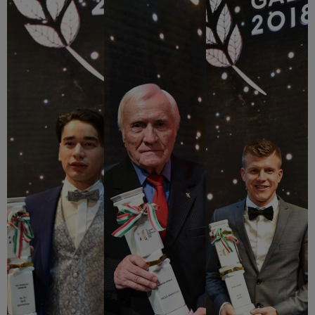
Múzeum
English