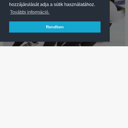
hozzájárulását adja a sütik használatához.
További információ.
Rendben
KORCSOLYA
MEGVAN AZ OLIMPIAI KERET! ÍME, A FRADISTÁK NÉVSORA!
A szövetségi kapitány kijelölte a pekingi téli olimpiára utazó
rövidpályás gyorskorcsolya válogatott tagjait.