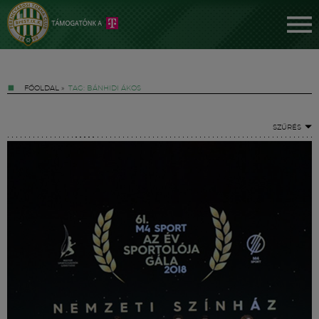
FŐOLDAL
»
TAG: BÁNHIDI ÁKOS
SZŰRÉS
Jegyek
FM YouTube +
Hírek