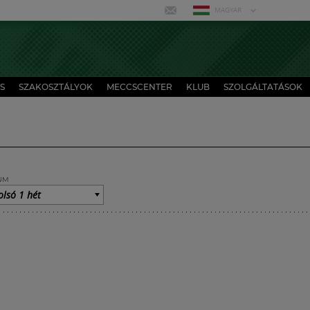
MAGYAR
S
SZAKOSZTÁLYOK
MECCSCENTER
KLUB
SZOLGÁLTATÁSOK
UM
olsó 1 hét