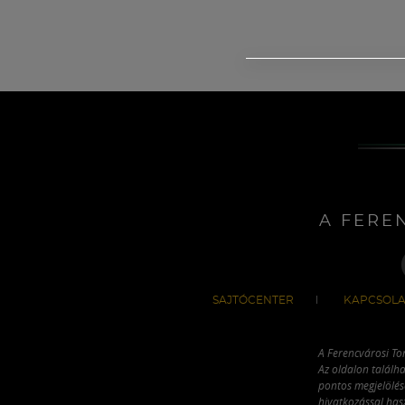
A FERE
SAJTÓCENTER
KAPCSOLA
A Ferencvárosi To
Az oldalon találha
pontos megjelölésé
hivatkozással has