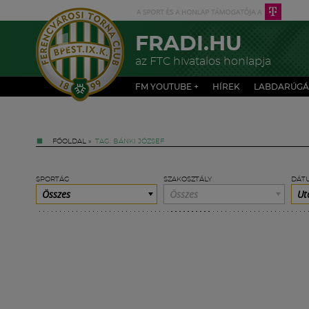
FRADI.HU
az FTC hivatalos honlapja
FM YOUTUBE +
HÍREK
LABDARÚGÁ
FŐOLDAL
»
TAG: BÁNKI JÓZSEF
SPORTÁG
SZAKOSZTÁLY
DÁT
Összes
Összes
Ut