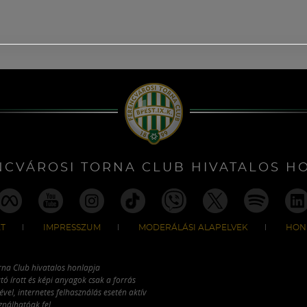
NCVÁROSI TORNA CLUB HIVATALOS H
T
IMPRESSZUM
MODERÁLÁSI ALAPELVEK
HON
rna Club hivatalos honlapja
tó írott és képi anyagok csak a forrás
vel, internetes felhasználás esetén aktív
ználhatóak fel.