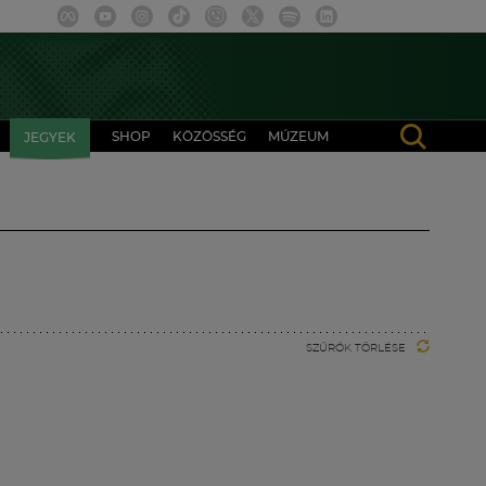
SHOP
KÖZÖSSÉG
MÚZEUM
JEGYEK
SZŰRŐK TÖRLÉSE