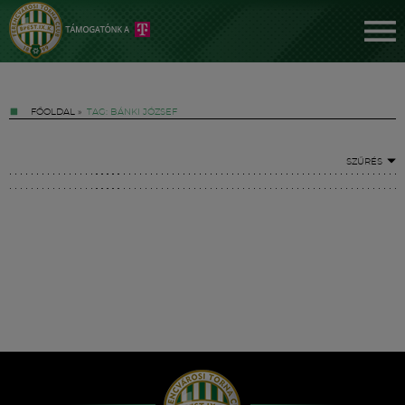
FŐOLDAL
»
TAG: BÁNKI JÓZSEF
SZŰRÉS
Jegyek
FM YouTube +
Hírek