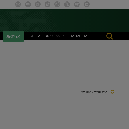
SHOP
KÖZÖSSÉG
MÚZEUM
JEGYEK
SZŰRŐK TÖRLÉSE