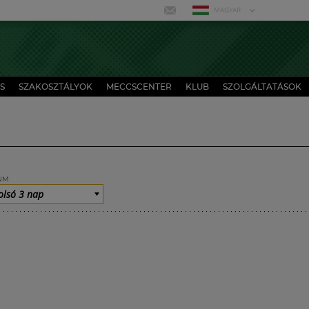
MAGYAR
S
SZAKOSZTÁLYOK
MECCSCENTER
KLUB
SZOLGÁLTATÁSOK
UM
olsó 3 nap