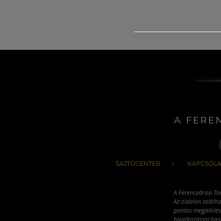
A FERE
SAJTÓCENTER
KAPCSOLA
A Ferencvárosi To
Az oldalon találha
pontos megjelölésé
hivatkozással has