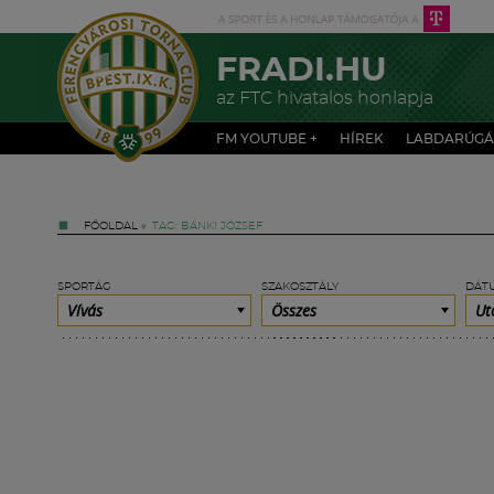
FRADI.HU
az FTC hivatalos honlapja
FM YOUTUBE +
HÍREK
LABDARÚGÁ
FŐOLDAL
»
TAG: BÁNKI JÓZSEF
SPORTÁG
SZAKOSZTÁLY
DÁT
Vívás
Összes
Ut