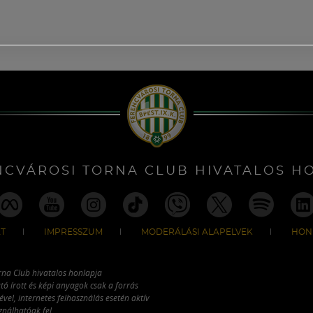
NCVÁROSI TORNA CLUB HIVATALOS H
T
IMPRESSZUM
MODERÁLÁSI ALAPELVEK
HON
rna Club hivatalos honlapja
tó írott és képi anyagok csak a forrás
vel, internetes felhasználás esetén aktív
ználhatóak fel.