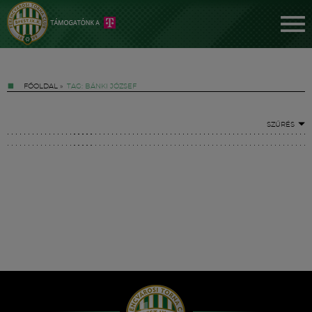
FŐOLDAL
»
TAG: BÁNKI JÓZSEF
SZŰRÉS
Jegyek
FM YouTube +
Hírek