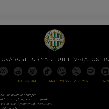
NCVÁROSI TORNA CLUB HIVATALOS H
T
IMPRESSZUM
MODERÁLÁSI ALAPELVEK
HON
rna Club hivatalos honlapja
tó írott és képi anyagok csak a forrás
vel, internetes felhasználás esetén aktív
ználhatóak fel.