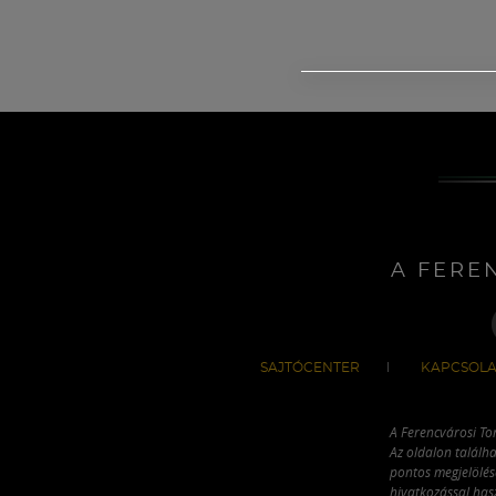
A FERE
SAJTÓCENTER
KAPCSOLA
A Ferencvárosi To
Az oldalon találha
pontos megjelölésé
hivatkozással has