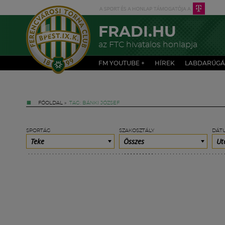
FRADI.HU
az FTC hivatalos honlapja
FM YOUTUBE +
HÍREK
LABDARÚGÁ
FŐOLDAL
»
TAG: BÁNKI JÓZSEF
SPORTÁG
SZAKOSZTÁLY
DÁT
Teke
Összes
Ut