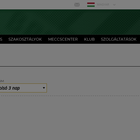
MAGYAR
S
SZAKOSZTÁLYOK
MECCSCENTER
KLUB
SZOLGÁLTATÁSOK
UM
olsó 3 nap