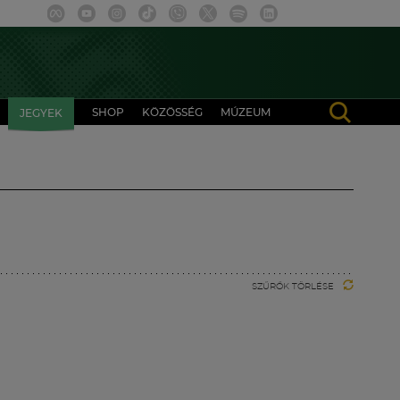
SHOP
KÖZÖSSÉG
MÚZEUM
JEGYEK
SZŰRŐK TÖRLÉSE