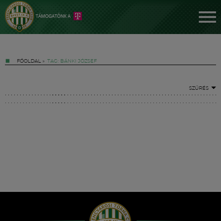
FŐOLDAL
»
TAG: BÁNKI JÓZSEF
SZŰRÉS
Jegyek
FM YouTube +
Hírek