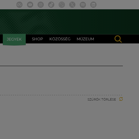
SHOP
KÖZÖSSÉG
MÚZEUM
JEGYEK
SZŰRŐK TÖRLÉSE