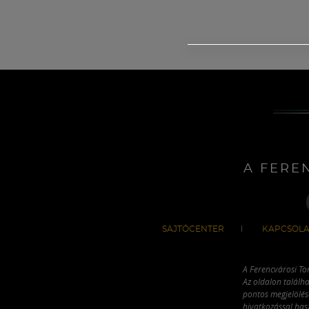
A FERE
SAJTÓCENTER
KAPCSOLA
A Ferencvárosi To
Az oldalon találha
pontos megjelölésé
hivatkozással has