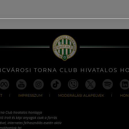
NCVÁROSI TORNA CLUB HIVATALOS H
T
IMPRESSZUM
MODERÁLÁSI ALAPELVEK
HON
rna Club hivatalos honlapja
tó írott és képi anyagok csak a forrás
vel, internetes felhasználás esetén aktív
ználhatóak fel.