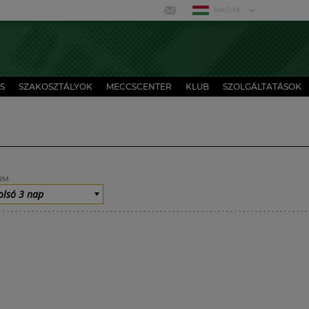
MAGYAR
S
SZAKOSZTÁLYOK
MECCSCENTER
KLUB
SZOLGÁLTATÁSOK
UM
olsó 3 nap