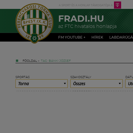
FRADI.HU
az FTC hivatalos honlapja
FM YOUTUBE +
HÍREK
LABDARÚGÁ
FŐOLDAL
»
TAG: BÁNKI JÓZSEF
SPORTÁG
SZAKOSZTÁLY
DÁT
Torna
Összes
Ut