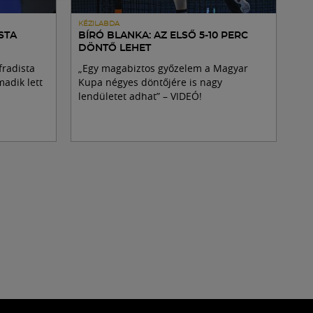
KÉZILABDA
STA
BÍRÓ BLANKA: AZ ELSŐ 5-10 PERC
DÖNTŐ LEHET
fradista
„Egy magabiztos győzelem a Magyar
madik lett
Kupa négyes döntőjére is nagy
lendületet adhat” – VIDEÓ!