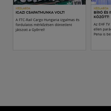
KÉZILABDA
KÉZILABDA
IGAZI CSAPATMUNKA VOLT!
BÍRÓ ÉS 
KÖZÖTT!
A FTC-Rail Cargo Hungaria izgalmas és
Az EHF TV 
fordulatos mérkőzésen döntetlent
ellen pará
játszott a Győrrel!
Pena is be