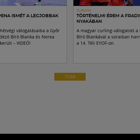
CURLING
PENA ISMÉT A LEGJOBBAK
TÖRTÉNELMI ÉREM A FRADI
NYAKÁBAN
hétvégi válogatásaiba a Győr
A magyar curling-válogatott a 
dézó Bíró Blanka és Nerea
Bíró Blankával a soraiban har
került – VIDEÓ!
a 14. Téli EYOF-on.
TÖBB