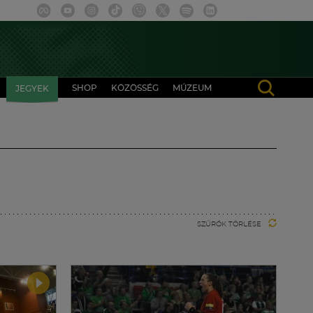
SHOP
KÖZÖSSÉG
MÚZEUM
JEGYEK
SZŰRŐK TÖRLÉSE