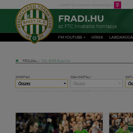
FRADI.HU
az FTC hivatalos honlapja
FM YOUTUBE +
HÍREK
LABDARÚGÁ
FŐOLDAL
»
TAG: BÍRÓ BLANKA
SPORTÁG
SZAKOSZTÁLY
DÁT
Összes
Összes
Ös