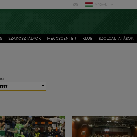
MAGYAR
S
SZAKOSZTÁLYOK
MECCSCENTER
KLUB
SZOLGÁLTATÁSOK
UM
szes