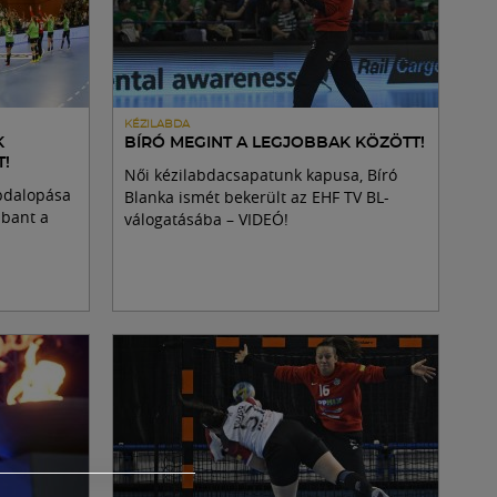
KÉZILABDA
K
BÍRÓ MEGINT A LEGJOBBAK KÖZÖTT!
T!
Női kézilabdacsapatunk kapusa, Bíró
abdalopása
Blanka ismét bekerült az EHF TV BL-
bbant a
válogatásába – VIDEÓ!