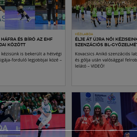
KÉZILABDA
 HÁFRA ÉS BÍRÓ AZ EHF
ÉLJE ÁT ÚJRA NŐI KÉZISEIN
JAI KÖZÖTT
SZENZÁCIÓS BL-GYŐZELMÉ
kézisünk is bekerült a hétvégi
Kovacsics Anikó szenzációs l
igája-forduló legjobbjai közé –
és gólja után valósággal felro
lelátó – VIDEÓ!