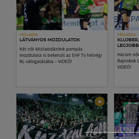
KÉZILABDA
KÉZILABDA
LÁTVÁNYOS MOZDULATOK
KLUJBER,
LEGJOBB
Két női kézilabdázónk pompás
Három női 
mozdulata is bekerült az EHF Tv hétvégi
Bajnokok L
BL-válogatásába – VIDEÓ!
VIDEÓ!