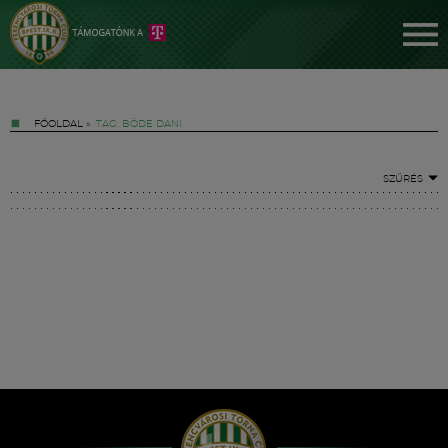
FŐOLDAL
»
TAG: BÖDE DANI
SZŰRÉS
Jegyek
FM YouTube +
Hírek