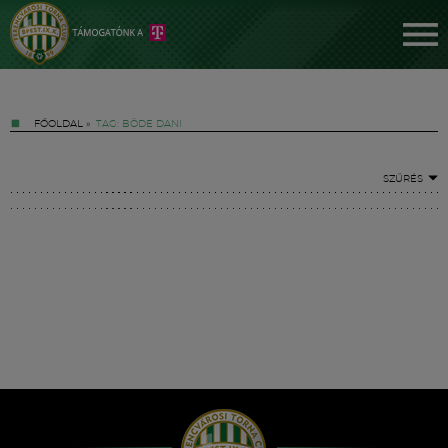
FŐOLDAL
»
TAG: BÖDE DANI
SZŰRÉS
Jegyek
FM YouTube +
Hírek