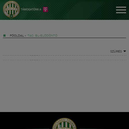
FŐOLDAL
»
TAG: BL-ELŐDÖNTŐ
SZŰRÉS
Jegyek
FM YouTube +
Hírek