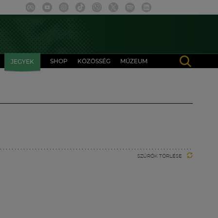
SHOP
KÖZÖSSÉG
MÚZEUM
JEGYEK
SZŰRŐK TÖRLÉSE