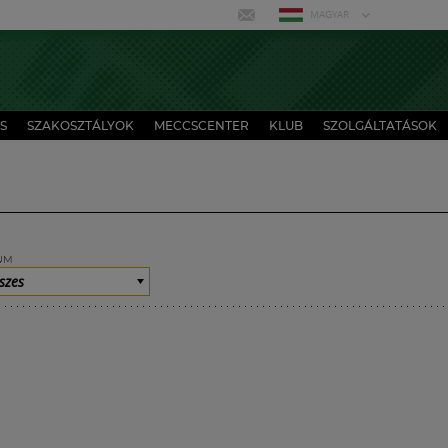
MAGYAR
S
SZAKOSZTÁLYOK
MECCSCENTER
KLUB
SZOLGÁLTATÁSOK
UM
szes