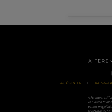
A FERE
SAJTÓCENTER
KAPCSOLA
A Ferencvárosi To
Az oldalon találha
pontos megjelölésé
hivatkozással has