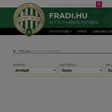
FRADI.HU
az FTC hivatalos honlapja
FM YOUTUBE +
HÍREK
LABDARÚGÁ
FŐOLDAL
»
TAG: BL-ELŐDÖNTŐ
SPORTÁG
SZAKOSZTÁLY
DÁT
Kerékpár
Összes
Ös