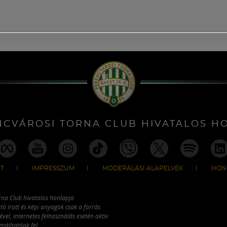
NCVÁROSI TORNA CLUB HIVATALOS H
T
IMPRESSZUM
MODERÁLÁSI ALAPELVEK
HON
rna Club hivatalos honlapja
tó írott és képi anyagok csak a forrás
vel, internetes felhasználás esetén aktív
ználhatóak fel.