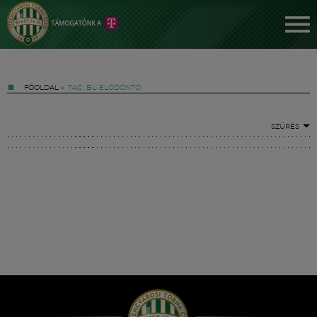
FŐOLDAL
»
TAG: BL-ELŐDÖNTŐ
SZŰRÉS
Jegyek
FM YouTube +
Hírek