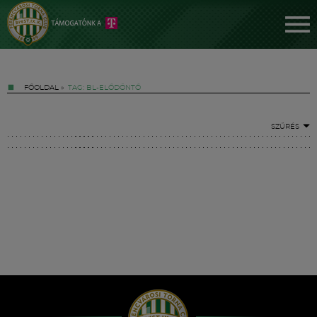
FŐOLDAL
»
TAG: BL-ELŐDÖNTŐ
SZŰRÉS
Jegyek
FM YouTube +
Hírek