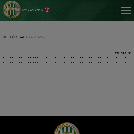
FŐOLDAL
»
TAG: BVSC
SZŰRÉS
Jegyek
FM YouTube +
Hírek