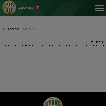
FŐOLDAL
»
TAG: BVSC
SZŰRÉS
Jegyek
FM YouTube +
Hírek