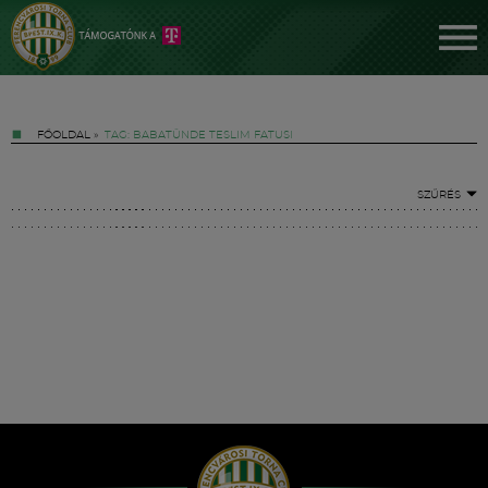
FŐOLDAL
»
TAG: BABATÜNDE TESLIM FATUSI
SZŰRÉS
Jegyek
FM YouTube +
Hírek