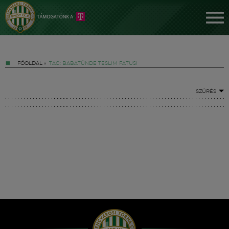
FŐOLDAL
»
TAG: BABATÜNDE TESLIM FATUSI
SZŰRÉS
Jegyek
FM YouTube +
Hírek