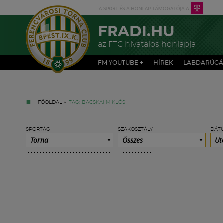
FRADI.HU
az FTC hivatalos honlapja
FM YOUTUBE +
HÍREK
LABDARÚGÁ
FŐOLDAL
»
TAG: BACSKAI MIKLÓS
SPORTÁG
SZAKOSZTÁLY
DÁT
Torna
Összes
Ut