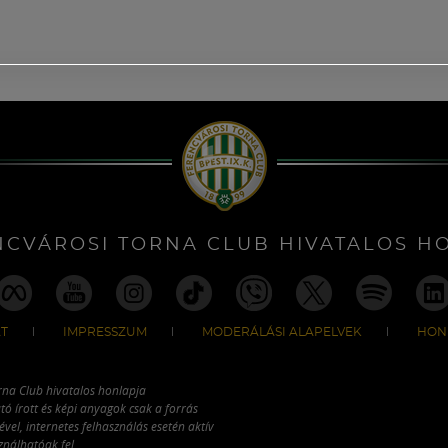
NCVÁROSI TORNA CLUB HIVATALOS H
T
IMPRESSZUM
MODERÁLÁSI ALAPELVEK
HON
rna Club hivatalos honlapja
tó írott és képi anyagok csak a forrás
vel, internetes felhasználás esetén aktív
ználhatóak fel.