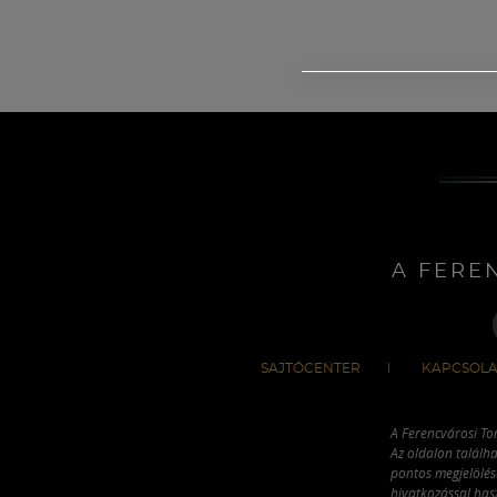
A FERE
SAJTÓCENTER
KAPCSOLA
A Ferencvárosi To
Az oldalon találha
pontos megjelölésé
hivatkozással has