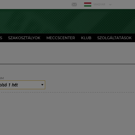
MAGYAR
S
SZAKOSZTÁLYOK
MECCSCENTER
KLUB
SZOLGÁLTATÁSOK
UM
olsó 1 hét