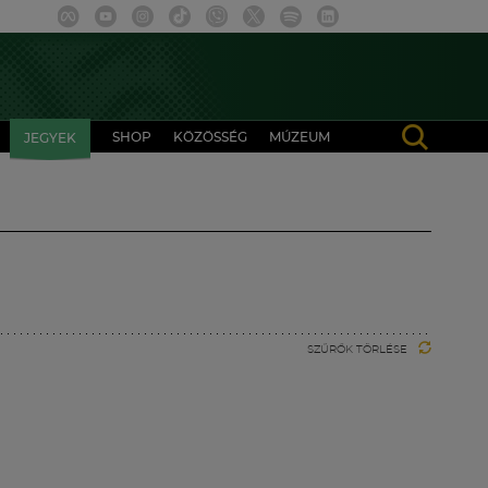
SHOP
KÖZÖSSÉG
MÚZEUM
JEGYEK
SZŰRŐK TÖRLÉSE