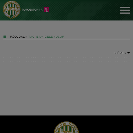
FŐOLDAL
»
TAG: BAMIDELE YUSUF
SZŰRÉS
Jegyek
FM YouTube +
Hírek