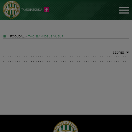
FŐOLDAL
»
TAG: BAMIDELE YUSUF
SZŰRÉS
Jegyek
FM YouTube +
Hírek