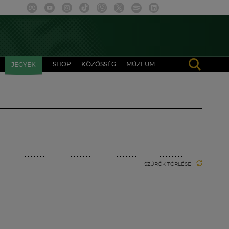
SHOP
KÖZÖSSÉG
MÚZEUM
JEGYEK
SZŰRŐK TÖRLÉSE