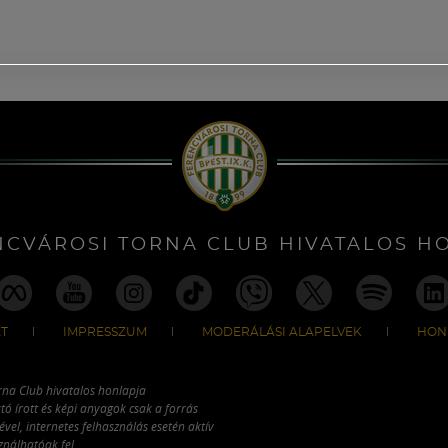
NCVÁROSI TORNA CLUB HIVATALOS H
T
IMPRESSZUM
MODERÁLÁSI ALAPELVEK
HON
rna Club hivatalos honlapja
tó írott és képi anyagok csak a forrás
vel, internetes felhasználás esetén aktív
ználhatóak fel.