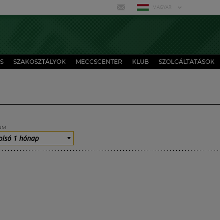
MAGYAR
S
SZAKOSZTÁLYOK
MECCSCENTER
KLUB
SZOLGÁLTATÁSOK
UM
olsó 1 hónap