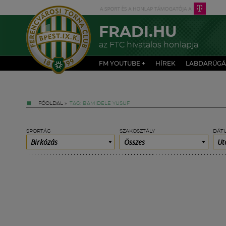
FRADI.HU
az FTC hivatalos honlapja
FM YOUTUBE +
HÍREK
LABDARÚGÁ
FŐOLDAL
»
TAG: BAMIDELE YUSUF
SPORTÁG
SZAKOSZTÁLY
DÁT
Birkózás
Összes
Ut