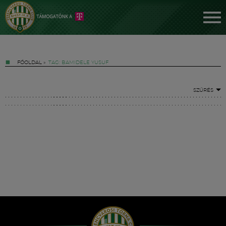
FŐOLDAL
»
TAG: BAMIDELE YUSUF
SZŰRÉS
Jegyek
FM YouTube +
Hírek