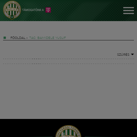
FŐOLDAL
»
TAG: BAMIDELE YUSUF
SZŰRÉS
Jegyek
FM YouTube +
Hírek