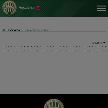
FŐOLDAL
»
TAG: BANGA NÁNDOR
SZŰRÉS
Jegyek
FM YouTube +
Hírek