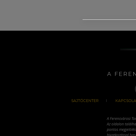
A FERE
SAJTÓCENTER
KAPCSOLA
A Ferencvárosi To
Az oldalon találha
pontos megjelölésé
hivatkozással has