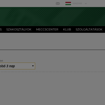
MAGYAR
S
SZAKOSZTÁLYOK
MECCSCENTER
KLUB
SZOLGÁLTATÁSOK
UM
olsó 3 nap