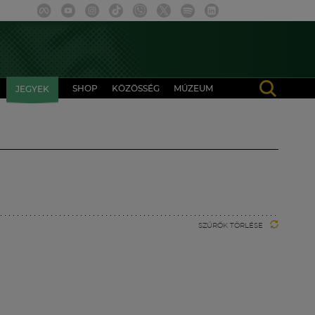
SHOP
KÖZÖSSÉG
MÚZEUM
JEGYEK
SZŰRŐK TÖRLÉSE