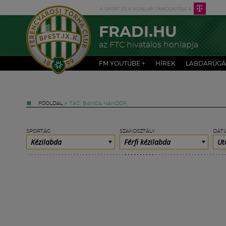
FRADI.HU
az FTC hivatalos honlapja
FM YOUTUBE +
HÍREK
LABDARÚGÁ
FŐOLDAL
»
TAG: BANGA NÁNDOR
SPORTÁG
SZAKOSZTÁLY
DÁT
Kézilabda
Férfi kézilabda
Ut