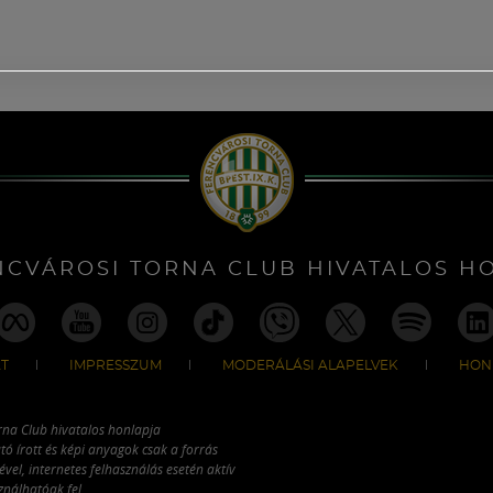
NCVÁROSI TORNA CLUB HIVATALOS H
T
IMPRESSZUM
MODERÁLÁSI ALAPELVEK
HON
rna Club hivatalos honlapja
tó írott és képi anyagok csak a forrás
vel, internetes felhasználás esetén aktív
ználhatóak fel.