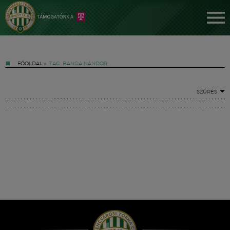
FŐOLDAL
»
TAG: BANGA NÁNDOR
SZŰRÉS
Jegyek
FM YouTube +
Hírek