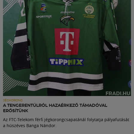
Labdarúgás
Szakosztályok
Meccscenter
Klub
Szolgáltatások
Shop
JÉGKORONG
A TENGERENTÚLRÓL HAZAÉRKEZŐ TÁMADÓVAL
ERŐSÍTÜNK
Közösség
Az FTC-Telekom férfi jégkorongcsapatánál folytatja pályafutását
a húszéves Banga Nándor.