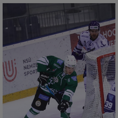
Múzeum
English