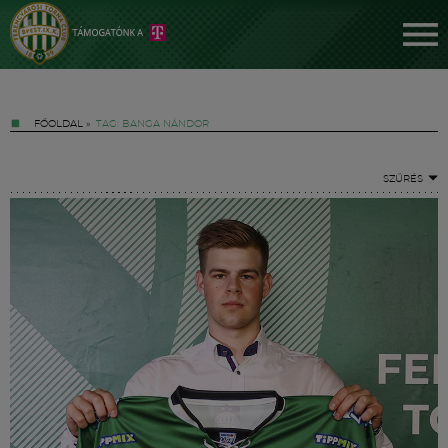
FŐOLDAL
»
TAG: BANGA NÁNDOR
SZŰRÉS
Jegyek
FM YouTube +
Hírek