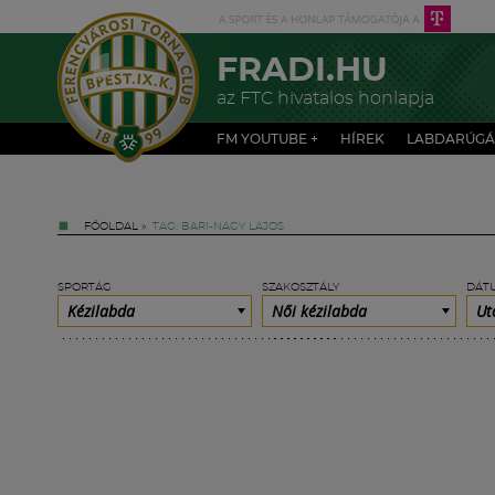
FRADI.HU
az FTC hivatalos honlapja
FM YOUTUBE +
HÍREK
LABDARÚGÁ
FŐOLDAL
»
TAG: BARI-NAGY LAJOS
SPORTÁG
SZAKOSZTÁLY
DÁT
Kézilabda
Női kézilabda
Ut