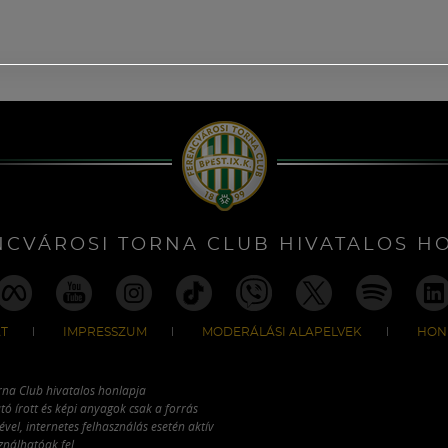
NCVÁROSI TORNA CLUB HIVATALOS H
T
IMPRESSZUM
MODERÁLÁSI ALAPELVEK
HON
rna Club hivatalos honlapja
tó írott és képi anyagok csak a forrás
vel, internetes felhasználás esetén aktív
ználhatóak fel.