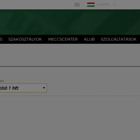
MAGYAR
S
SZAKOSZTÁLYOK
MECCSCENTER
KLUB
SZOLGÁLTATÁSOK
UM
olsó 1 hét