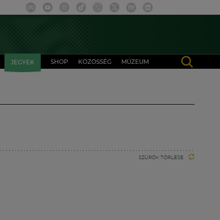
SHOP
KÖZÖSSÉG
MÚZEUM
JEGYEK
SZŰRŐK TÖRLÉSE