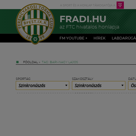
FRADI.HU
az FTC hivatalos honlapja
FM YOUTUBE +
HÍREK
LABDARÚGÁ
FŐOLDAL
»
TAG: BARI-NAGY LAJOS
SPORTÁG
SZAKOSZTÁLY
DÁT
Szinkronúszás
Szinkronúszás
Ös