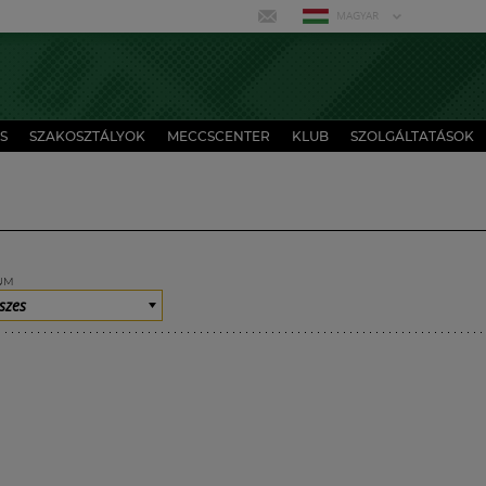
MAGYAR
S
SZAKOSZTÁLYOK
MECCSCENTER
KLUB
SZOLGÁLTATÁSOK
UM
szes