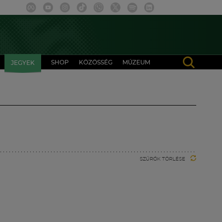
SHOP
KÖZÖSSÉG
MÚZEUM
JEGYEK
SZŰRŐK TÖRLÉSE