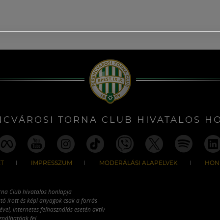
NCVÁROSI TORNA CLUB HIVATALOS H
T
IMPRESSZUM
MODERÁLÁSI ALAPELVEK
HON
rna Club hivatalos honlapja
tó írott és képi anyagok csak a forrás
vel, internetes felhasználás esetén aktív
ználhatóak fel.