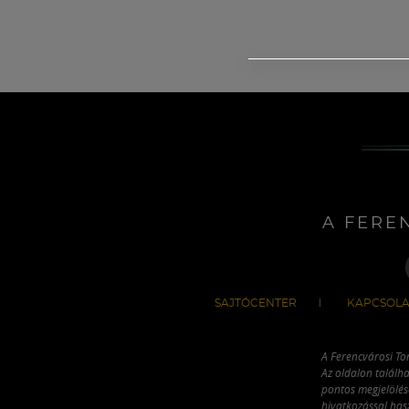
A FERE
SAJTÓCENTER
KAPCSOLA
A Ferencvárosi To
Az oldalon találha
pontos megjelölésé
hivatkozással has