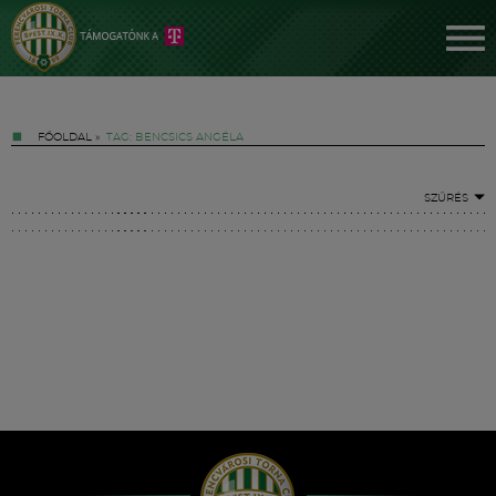
FŐOLDAL
»
TAG: BENCSICS ANGÉLA
SZŰRÉS
Jegyek
FM YouTube +
Hírek