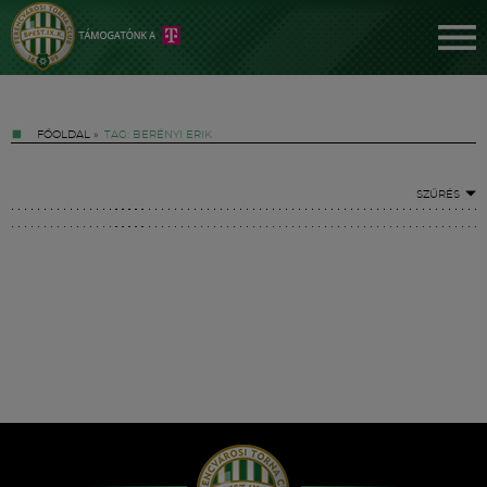
FŐOLDAL
»
TAG: BERÉNYI ERIK
SZŰRÉS
Jegyek
FM YouTube +
Hírek